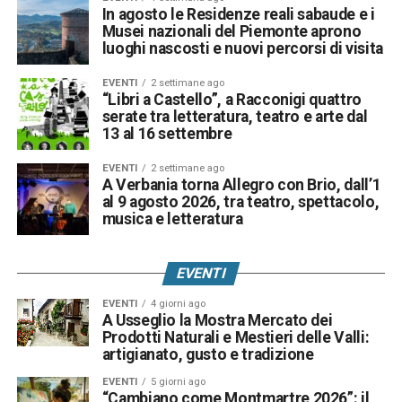
In agosto le Residenze reali sabaude e i
Musei nazionali del Piemonte aprono
luoghi nascosti e nuovi percorsi di visita
EVENTI
2 settimane ago
“Libri a Castello”, a Racconigi quattro
serate tra letteratura, teatro e arte dal
13 al 16 settembre
EVENTI
2 settimane ago
A Verbania torna Allegro con Brio, dall’1
al 9 agosto 2026, tra teatro, spettacolo,
musica e letteratura
EVENTI
EVENTI
4 giorni ago
A Usseglio la Mostra Mercato dei
Prodotti Naturali e Mestieri delle Valli:
artigianato, gusto e tradizione
EVENTI
5 giorni ago
“Cambiano come Montmartre 2026”: il