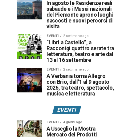
In agosto le Residenze reali
sabaude e i Musei nazionali
del Piemonte aprono luoghi
nascosti e nuovi percorsi di
visita
EVENTI
2 settimane ago
“Libri a Castello”, a
Racconigi quattro serate tra
letteratura, teatro e arte dal
13 al 16 settembre
EVENTI
2 settimane ago
A Verbania torna Allegro
con Brio, dall’1 al 9 agosto
2026, tra teatro, spettacolo,
musica e letteratura
EVENTI
EVENTI
4 giorni ago
A Usseglio la Mostra
Mercato dei Prodotti