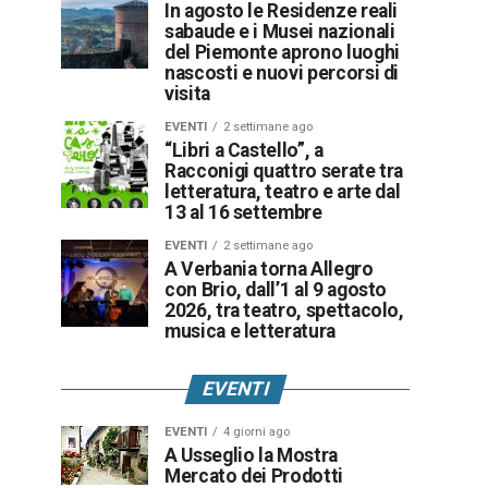
In agosto le Residenze reali
sabaude e i Musei nazionali
del Piemonte aprono luoghi
nascosti e nuovi percorsi di
visita
EVENTI
2 settimane ago
“Libri a Castello”, a
Racconigi quattro serate tra
letteratura, teatro e arte dal
13 al 16 settembre
EVENTI
2 settimane ago
A Verbania torna Allegro
con Brio, dall’1 al 9 agosto
2026, tra teatro, spettacolo,
musica e letteratura
EVENTI
EVENTI
4 giorni ago
A Usseglio la Mostra
Mercato dei Prodotti