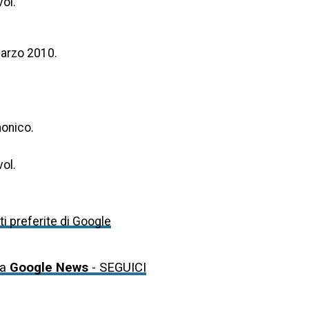
vol.
marzo 2010.
monico.
vol.
i preferite di Google
da
Google News
- SEGUICI