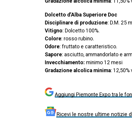
Gradazione alcolica minima
: 11,50% 
Dolcetto d’Alba Superiore Doc
Disciplinare di produzione
: D.M. 25 
Vitigno
: Dolcetto 100%.
Colore
: rosso rubino.
Odore
: fruttato e caratteristico.
Sapore
: asciutto, ammandorlato e ar
Invecchiamento:
minimo 12 mesi
Gradazione alcolica minima
: 12,50% 
Aggiungi Piemonte Expo tra le font
Ricevi le nostre ultime notizie 