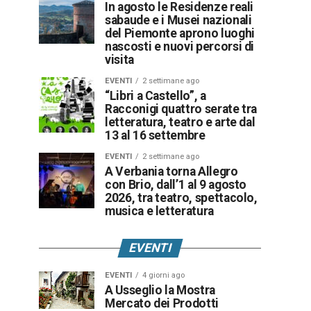
In agosto le Residenze reali
sabaude e i Musei nazionali
del Piemonte aprono luoghi
nascosti e nuovi percorsi di
visita
EVENTI
2 settimane ago
“Libri a Castello”, a
Racconigi quattro serate tra
letteratura, teatro e arte dal
13 al 16 settembre
EVENTI
2 settimane ago
A Verbania torna Allegro
con Brio, dall’1 al 9 agosto
2026, tra teatro, spettacolo,
musica e letteratura
EVENTI
EVENTI
4 giorni ago
A Usseglio la Mostra
Mercato dei Prodotti