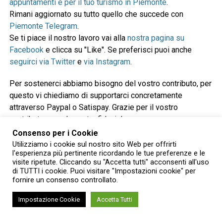
appuntamenti e per il tuo turismo in Piemonte
.
Rimani aggiornato su tutto quello che succede con
Piemonte Telegram
.
Se ti piace il nostro lavoro vai alla
nostra pagina su
Facebook
e clicca su "Like". Se preferisci puoi anche
seguirci via Twitter
e
via Instagram
.
Per sostenerci abbiamo bisogno del vostro contributo, per
questo vi chiediamo di supportarci concretamente
attraverso Paypal o Satispay. Grazie per il vostro
contributo e per la vostra fiducia!
Consenso per i Cookie
Utilizziamo i cookie sul nostro sito Web per offrirti
Donazione con Paypal o carta di credito
l'esperienza più pertinente ricordando le tue preferenze e le
visite ripetute. Cliccando su "Accetta tutti" acconsenti all'uso
di TUTTI i cookie. Puoi visitare "Impostazioni cookie" per
fornire un consenso controllato.
Impostazione Cookie
Accetta Tutti
Donazione con Satispay