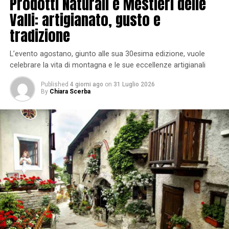
Prodotti Naturali e Mestieri delle
Valli: artigianato, gusto e
tradizione
L’evento agostano, giunto alle sua 30esima edizione, vuole
celebrare la vita di montagna e le sue eccellenze artigianali
Published
4 giorni ago
on
31 Luglio 2026
By
Chiara Scerba