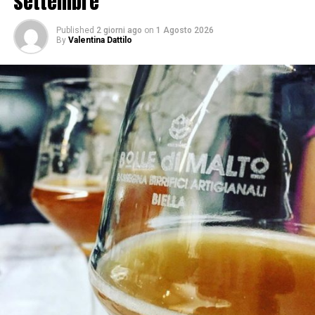
settembre
Published
2 giorni ago
on
1 Agosto 2026
By
Valentina Dattilo