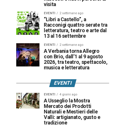
visita
EVENTI
2 settimane ago
“Libri a Castello”, a
Racconigi quattro serate tra
letteratura, teatro e arte dal
13 al 16 settembre
EVENTI
2 settimane ago
A Verbania torna Allegro
con Brio, dall’1 al 9 agosto
2026, tra teatro, spettacolo,
musica e letteratura
EVENTI
EVENTI
4 giorni ago
A Usseglio la Mostra
Mercato dei Prodotti
Naturali e Mestieri delle
Valli: artigianato, gusto e
tradizione