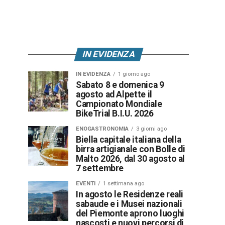
IN EVIDENZA
IN EVIDENZA
1 giorno ago
Sabato 8 e domenica 9
agosto ad Alpette il
Campionato Mondiale
BikeTrial B.I.U. 2026
ENOGASTRONOMIA
3 giorni ago
Biella capitale italiana della
birra artigianale con Bolle di
Malto 2026, dal 30 agosto al
7 settembre
EVENTI
1 settimana ago
In agosto le Residenze reali
sabaude e i Musei nazionali
del Piemonte aprono luoghi
nascosti e nuovi percorsi di