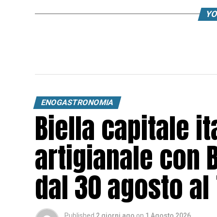
YO
ENOGASTRONOMIA
Biella capitale it
artigianale con 
dal 30 agosto al
Published
2 giorni ago
on
1 Agosto 2026