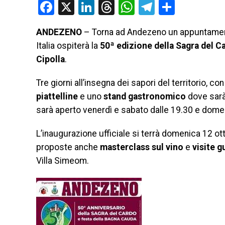
Facebook
X
LinkedIn
Threads
WhatsApp
Telegram
Condivi
ANDEZENO
– Torna ad Andezeno un appuntament
Italia ospiterà la
50ª edizione della Sagra del C
Cipolla
.
Tre giorni all’insegna dei sapori del territorio, co
piattelline
e uno
stand gastronomico
dove sarà
sarà aperto venerdì e sabato dalle 19.30 e domeni
L’inaugurazione ufficiale si terrà domenica 12 ot
proposte anche
masterclass sul vino
e
visite g
Villa Simeom.