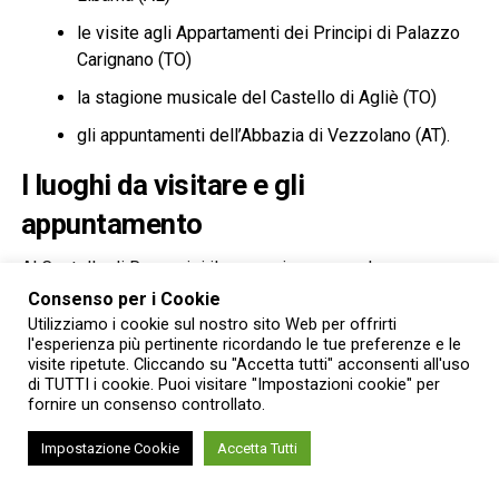
le visite agli Appartamenti dei Principi di Palazzo
Carignano (TO)
la stagione musicale del Castello di Agliè (TO)
gli appuntamenti dell’Abbazia di Vezzolano (AT).
I luoghi da visitare e gli
appuntamento
Al Castello di Racconigi il mese si apre con due
appuntamenti del ciclo
Il Castello nascosto
: patrimoni da
Consenso per i Cookie
riscoprire, dedicato agli ambienti normalmente esclusi dal
Utilizziamo i cookie sul nostro sito Web per offrirti
l'esperienza più pertinente ricordando le tue preferenze e le
percorso di visita.
Sabato 8 agosto
sarà possibile
visite ripetute. Cliccando su "Accetta tutti" acconsenti all'uso
accedere agli Appartamenti di Ponente e di Mezzogiorno,
di TUTTI i cookie. Puoi visitare "Impostazioni cookie" per
che conservano dipinti, arredi storici e preziosi manufatti
fornire un consenso controllato.
delle collezioni sabaude, tra cui le monumentali vedute del
Impostazione Cookie
Accetta Tutti
progetto juvarriano per il Castello di Rivoli e lo scrigno
donato dalla Città di Milano alla principessa Margherita di