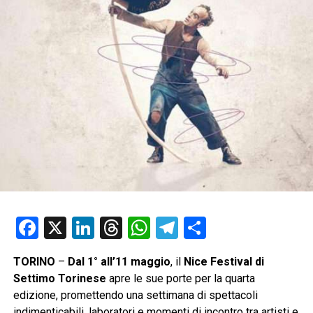
Facebook
X
LinkedIn
Threads
WhatsApp
Telegram
Condividi
TORINO
–
Dal 1° all’11 maggio
, il
Nice Festival di
Settimo Torinese
apre le sue porte per la quarta
edizione, promettendo una settimana di spettacoli
indimenticabili, laboratori e momenti di incontro tra artisti e