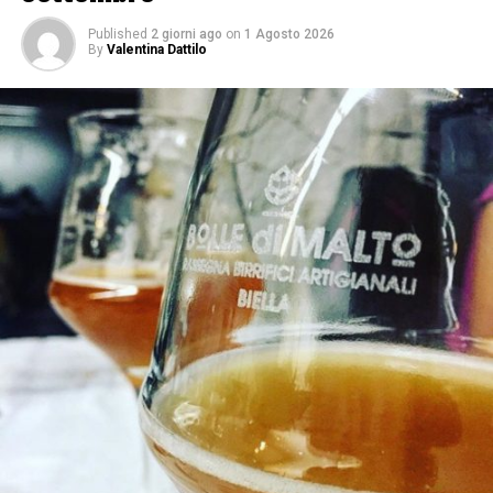
Published
2 giorni ago
on
1 Agosto 2026
By
Valentina Dattilo