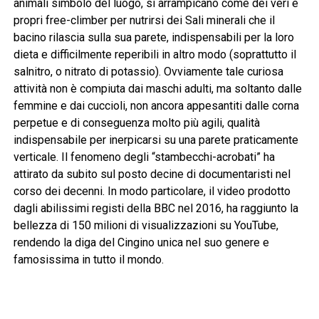
animali simbolo del luogo, si arrampicano come dei veri e
propri free-climber per nutrirsi dei Sali minerali che il
bacino rilascia sulla sua parete, indispensabili per la loro
dieta e difficilmente reperibili in altro modo (soprattutto il
salnitro, o nitrato di potassio). Ovviamente tale curiosa
attività non è compiuta dai maschi adulti, ma soltanto dalle
femmine e dai cuccioli, non ancora appesantiti dalle corna
perpetue e di conseguenza molto più agili, qualità
indispensabile per inerpicarsi su una parete praticamente
verticale. Il fenomeno degli “stambecchi-acrobati” ha
attirato da subito sul posto decine di documentaristi nel
corso dei decenni. In modo particolare, il video prodotto
dagli abilissimi registi della BBC nel 2016, ha raggiunto la
bellezza di 150 milioni di visualizzazioni su YouTube,
rendendo la diga del Cingino unica nel suo genere e
famosissima in tutto il mondo.