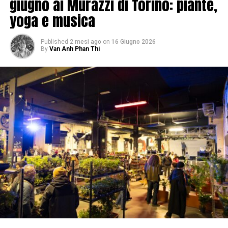
giugno ai Murazzi di Torino: piante,
yoga e musica
Published
2 mesi ago
on
16 Giugno 2026
By
Van Anh Phan Thi