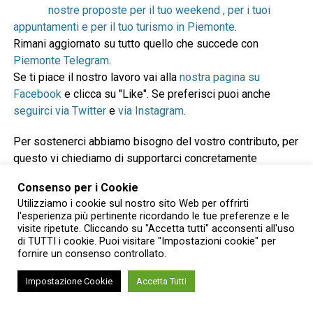
nostre proposte per il tuo weekend , per i tuoi
appuntamenti e per il tuo turismo in Piemonte
.
Rimani aggiornato su tutto quello che succede con
Piemonte Telegram
.
Se ti piace il nostro lavoro vai alla
nostra pagina su
Facebook
e clicca su "Like". Se preferisci puoi anche
seguirci via Twitter
e
via Instagram
.
Per sostenerci abbiamo bisogno del vostro contributo, per
questo vi chiediamo di supportarci concretamente
attraverso Paypal o Satispay. Grazie per il vostro
Consenso per i Cookie
contributo e per la vostra fiducia!
Utilizziamo i cookie sul nostro sito Web per offrirti
l'esperienza più pertinente ricordando le tue preferenze e le
visite ripetute. Cliccando su "Accetta tutti" acconsenti all'uso
Donazione con Paypal o carta di credito
di TUTTI i cookie. Puoi visitare "Impostazioni cookie" per
fornire un consenso controllato.
Impostazione Cookie
Accetta Tutti