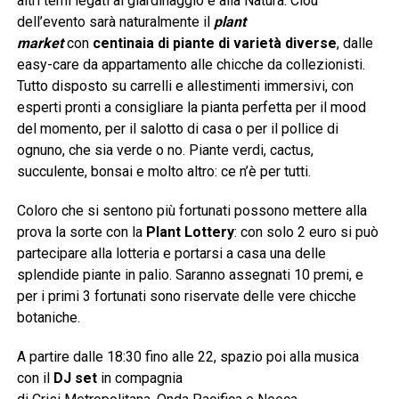
altri temi legati al giardinaggio e alla Natura. Clou
dell’evento sarà naturalmente il
plant
market
con
centinaia di piante di varietà diverse
, dalle
easy-care da appartamento alle chicche da collezionisti.
Tutto disposto su carrelli e allestimenti immersivi, con
esperti pronti a consigliare la pianta perfetta per il mood
del momento, per il salotto di casa o per il pollice di
ognuno, che sia verde o no. Piante verdi, cactus,
succulente, bonsai e molto altro: ce n’è per tutti.
Coloro che si sentono più fortunati possono mettere alla
prova la sorte con la
Plant Lottery
: con solo 2 euro si può
partecipare alla lotteria e portarsi a casa una delle
splendide piante in palio. Saranno assegnati 10 premi, e
per i primi 3 fortunati sono riservate delle vere chicche
botaniche.
A partire dalle 18:30 fino alle 22, spazio poi alla musica
con il
DJ set
in compagnia