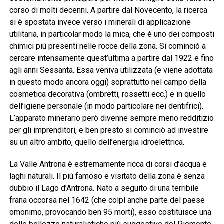
corso di molti decenni. A partire dal Novecento, la ricerca
si è spostata invece verso i minerali di applicazione
utilitaria, in particolar modo la mica, che è uno dei composti
chimici più presenti nelle rocce della zona. Si cominciò a
cercare intensamente quest’ultima a partire dal 1922 e fino
agli anni Sessanta. Essa veniva utilizzata (e viene adottata
in questo modo ancora oggi) soprattutto nel campo della
cosmetica decorativa (ombretti, rossetti ecc.) e in quello
dell’igiene personale (in modo particolare nei dentifrici).
L’apparato minerario però divenne sempre meno redditizio
per gli imprenditori, e ben presto si cominciò ad investire
su un altro ambito, quello dell’energia idroelettrica.
La Valle Antrona è estremamente ricca di corsi d’acqua e
laghi naturali. Il più famoso e visitato della zona è senza
dubbio il Lago d’Antrona. Nato a seguito di una terribile
frana occorsa nel 1642 (che colpì anche parte del paese
omonimo, provocando ben 95 morti), esso costituisce una