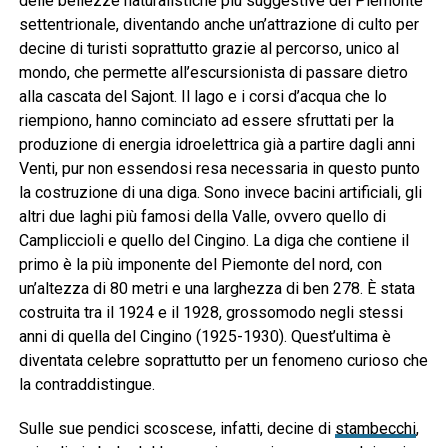
delle bellezze naturalistiche più suggestive del Piemonte
settentrionale, diventando anche un’attrazione di culto per
decine di turisti soprattutto grazie al percorso, unico al
mondo, che permette all’escursionista di passare dietro
alla cascata del Sajont. Il lago e i corsi d’acqua che lo
riempiono, hanno cominciato ad essere sfruttati per la
produzione di energia idroelettrica già a partire dagli anni
Venti, pur non essendosi resa necessaria in questo punto
la costruzione di una diga. Sono invece bacini artificiali, gli
altri due laghi più famosi della Valle, ovvero quello di
Campliccioli e quello del Cingino. La diga che contiene il
primo è la più imponente del Piemonte del nord, con
un’altezza di 80 metri e una larghezza di ben 278. È stata
costruita tra il 1924 e il 1928, grossomodo negli stessi
anni di quella del Cingino (1925-1930). Quest’ultima è
diventata celebre soprattutto per un fenomeno curioso che
la contraddistingue.
Sulle sue pendici scoscese, infatti, decine di
stambecchi
,