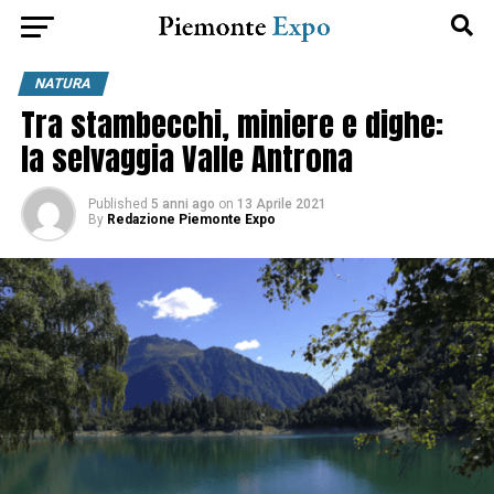
NATURA
Tra stambecchi, miniere e dighe:
la selvaggia Valle Antrona
Published
5 anni ago
on
13 Aprile 2021
By
Redazione Piemonte Expo