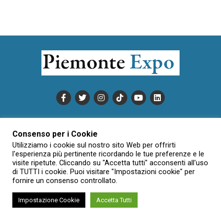
PUBBLICITÀ
INFORMATIVA COOKIE
Consenso per i Cookie
INFORMATIVA SULLA PRIVACY
Utilizziamo i cookie sul nostro sito Web per offrirti
CONDIZIONI DI UTILIZZO
DATI SOCIETARI
NOVAJO
l'esperienza più pertinente ricordando le tue preferenze e le
CREDITS
CONTATTTI
visite ripetute. Cliccando su "Accetta tutti" acconsenti all'uso
di TUTTI i cookie. Puoi visitare "Impostazioni cookie" per
fornire un consenso controllato.
Creative Commons Attribuzione - Non commerciale - Non opere
Impostazione Cookie
Accetta Tutti
derivate 3.0 Italia (CC BY-NC-ND 3.0 IT)