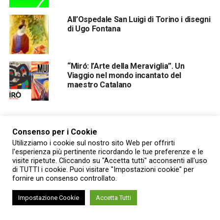
All’Ospedale San Luigi di Torino i disegni
di Ugo Fontana
“Miró: l’Arte della Meraviglia”. Un
Viaggio nel mondo incantato del
maestro Catalano
Consenso per i Cookie
Utilizziamo i cookie sul nostro sito Web per offrirti
l'esperienza più pertinente ricordando le tue preferenze e le
EVENTI
visite ripetute. Cliccando su "Accetta tutti" acconsenti all'uso
In agosto le Residenze reali
di TUTTI i cookie. Puoi visitare "Impostazioni cookie" per
fornire un consenso controllato.
sabaude e i Musei nazionali del
Piemonte aprono luoghi nascosti e
Impostazione Cookie
Accetta Tutti
nuovi percorsi di visita