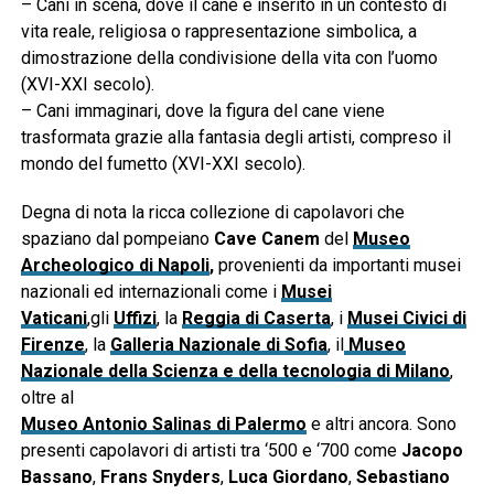
– Cani in scena, dove il cane è inserito in un contesto di
vita reale, religiosa o rappresentazione simbolica, a
dimostrazione della condivisione della vita con l’uomo
(XVI-XXI secolo).
– Cani immaginari, dove la figura del cane viene
trasformata grazie alla fantasia degli artisti, compreso il
mondo del fumetto (XVI-XXI secolo).
Degna di nota la ricca collezione di capolavori che
spaziano dal pompeiano
Cave Canem
del
Museo
Archeologico di Napoli
,
provenienti da importanti musei
nazionali ed internazionali come i
Musei
Vaticani
,gli
Uffizi
, la
Reggia di Caserta
, i
Musei Civici di
Firenze
, la
Galleria Nazionale di Sofia
, il
Museo
Nazionale della Scienza e della tecnologia di Milano
,
oltre al
Museo Antonio Salinas di Palermo
e altri ancora. Sono
presenti capolavori di artisti tra ‘500 e ‘700 come
Jacopo
Bassano
,
Frans Snyders
,
Luca Giordano
,
Sebastiano