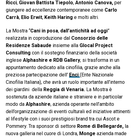
Ricci
,
Giovan Battista Tiepolo
,
Antonio Canova,
per
giungere ad eccellenze contemporanee come
Carlo
Carrà
,
Elio Erwit
,
Keith
Haring
e molti altri.
La Mostra “
Cani in posa
,
dall’antichità ad oggi
”
realizzata in coproduzione dal
Consorzio delle
Residenze Sabaude
insieme alla
Glocal Project
Consulting
con il sostegno finanziario della società
inglese
Alphashire e RDB Gallery
, si trasforma in un
appuntamento dedicato alla cinofilia, grazie anche alla
preziosa partecipazione dell’
Enci
(Ente Nazionale
Cinofilia Italiana), che avrà un ruolo importante all’interno
dei giardini della
Reggia di Venaria.
La Mostra è
sostenuta da aziende italiane e straniere e in particolar
modo da
Alphashire
, azienda operante nell’ambito
dell’organizzazione di eventi culturali ed iniziative attinenti
al lifestyle con i suoi prestigiosi brand tra cui Ascot e
Pommery. Tra sponsor di settore
Rome di Bellegarde,
la
nuova galleria nel cuore di Londra,
Monge
azienda made