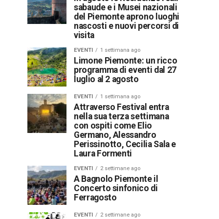
sabaude e i Musei nazionali
del Piemonte aprono luoghi
nascosti e nuovi percorsi di
visita
EVENTI
1 settimana ago
Limone Piemonte: un ricco
programma di eventi dal 27
luglio al 2 agosto
EVENTI
1 settimana ago
Attraverso Festival entra
nella sua terza settimana
con ospiti come Elio
Germano, Alessandro
Perissinotto, Cecilia Sala e
Laura Formenti
EVENTI
2 settimane ago
A Bagnolo Piemonte il
Concerto sinfonico di
Ferragosto
EVENTI
2 settimane ago