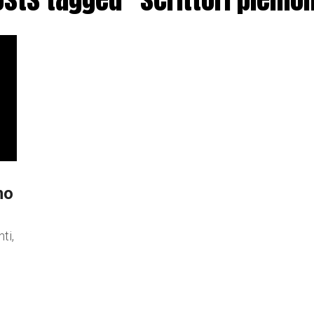
no
ti,