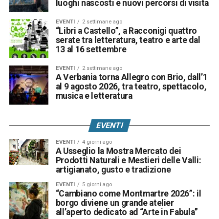
luoghi nascosti e nuovi percorsi di visita
EVENTI
2 settimane ago
“Libri a Castello”, a Racconigi quattro
serate tra letteratura, teatro e arte dal
13 al 16 settembre
EVENTI
2 settimane ago
A Verbania torna Allegro con Brio, dall’1
al 9 agosto 2026, tra teatro, spettacolo,
musica e letteratura
EVENTI
EVENTI
4 giorni ago
A Usseglio la Mostra Mercato dei
Prodotti Naturali e Mestieri delle Valli:
artigianato, gusto e tradizione
EVENTI
5 giorni ago
“Cambiano come Montmartre 2026”: il
borgo diviene un grande atelier
all’aperto dedicato ad “Arte in Fabula”