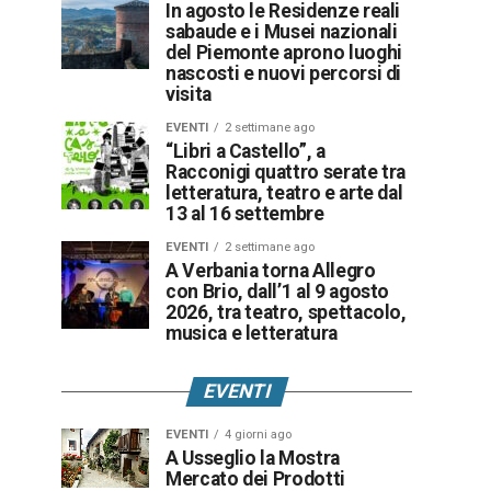
In agosto le Residenze reali
sabaude e i Musei nazionali
del Piemonte aprono luoghi
nascosti e nuovi percorsi di
visita
EVENTI
2 settimane ago
“Libri a Castello”, a
Racconigi quattro serate tra
letteratura, teatro e arte dal
13 al 16 settembre
EVENTI
2 settimane ago
A Verbania torna Allegro
con Brio, dall’1 al 9 agosto
2026, tra teatro, spettacolo,
musica e letteratura
EVENTI
EVENTI
4 giorni ago
A Usseglio la Mostra
Mercato dei Prodotti