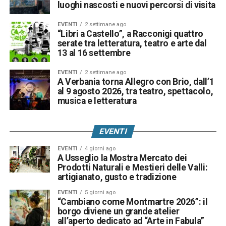
luoghi nascosti e nuovi percorsi di visita
EVENTI
2 settimane ago
“Libri a Castello”, a Racconigi quattro
serate tra letteratura, teatro e arte dal
13 al 16 settembre
EVENTI
2 settimane ago
A Verbania torna Allegro con Brio, dall’1
al 9 agosto 2026, tra teatro, spettacolo,
musica e letteratura
EVENTI
EVENTI
4 giorni ago
A Usseglio la Mostra Mercato dei
Prodotti Naturali e Mestieri delle Valli:
artigianato, gusto e tradizione
EVENTI
5 giorni ago
“Cambiano come Montmartre 2026”: il
borgo diviene un grande atelier
all’aperto dedicato ad “Arte in Fabula”