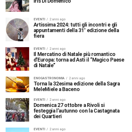
Iris Di Domenico
EVENTI
2 anni ago
Artissima 2024: tutti gli incontri e gli
appuntamenti della 31° edizione della
fiera
EVENTI
2 anni ago
Il Mercatino di Natale più romantico
d’Europa: torna ad Asti il “Magico Paese
di Natale”
ENOGASTRONOMIA
2 anni ago
Torna la 32esima edizione della Sagra
MeleMiele a Baceno
EVENTI
2 anni ago
Domenica 27 ottobre a Rivoli si
festeggia l’autunno con la Castagnata
dei Quartieri
EVENTI
2 anni ago