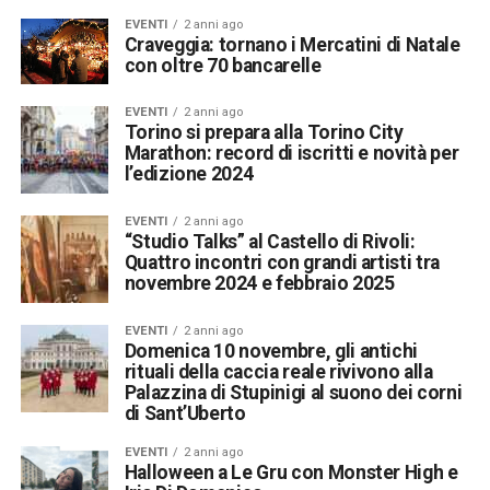
EVENTI
2 anni ago
Craveggia: tornano i Mercatini di Natale
con oltre 70 bancarelle
EVENTI
2 anni ago
Torino si prepara alla Torino City
Marathon: record di iscritti e novità per
l’edizione 2024
EVENTI
2 anni ago
“Studio Talks” al Castello di Rivoli:
Quattro incontri con grandi artisti tra
novembre 2024 e febbraio 2025
EVENTI
2 anni ago
Domenica 10 novembre, gli antichi
rituali della caccia reale rivivono alla
Palazzina di Stupinigi al suono dei corni
di Sant’Uberto
EVENTI
2 anni ago
Halloween a Le Gru con Monster High e