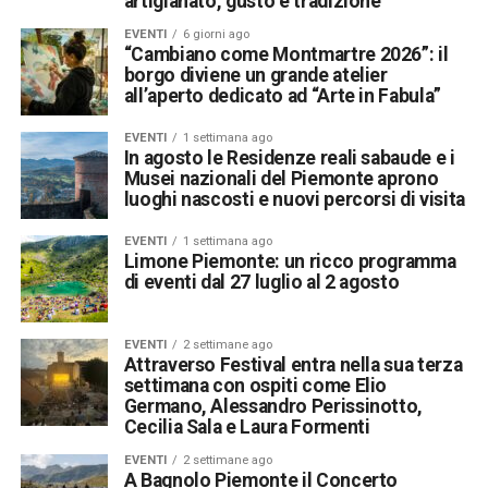
artigianato, gusto e tradizione
EVENTI
6 giorni ago
“Cambiano come Montmartre 2026”: il
borgo diviene un grande atelier
all’aperto dedicato ad “Arte in Fabula”
EVENTI
1 settimana ago
In agosto le Residenze reali sabaude e i
Musei nazionali del Piemonte aprono
luoghi nascosti e nuovi percorsi di visita
EVENTI
1 settimana ago
Limone Piemonte: un ricco programma
di eventi dal 27 luglio al 2 agosto
EVENTI
2 settimane ago
Attraverso Festival entra nella sua terza
settimana con ospiti come Elio
Germano, Alessandro Perissinotto,
Cecilia Sala e Laura Formenti
EVENTI
2 settimane ago
A Bagnolo Piemonte il Concerto