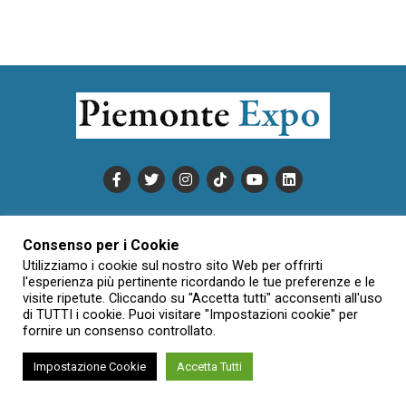
PUBBLICITÀ
INFORMATIVA COOKIE
Consenso per i Cookie
INFORMATIVA SULLA PRIVACY
Utilizziamo i cookie sul nostro sito Web per offrirti
CONDIZIONI DI UTILIZZO
DATI SOCIETARI
NOVAJO
l'esperienza più pertinente ricordando le tue preferenze e le
visite ripetute. Cliccando su "Accetta tutti" acconsenti all'uso
CREDITS
CONTATTTI
di TUTTI i cookie. Puoi visitare "Impostazioni cookie" per
fornire un consenso controllato.
Impostazione Cookie
Accetta Tutti
Creative Commons Attribuzione - Non commerciale - Non opere
derivate 3.0 Italia (CC BY-NC-ND 3.0 IT)