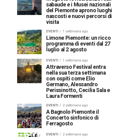
sabaude e i Musei nazionali
del Piemonte aprono luoghi
nascosti e nuovi percorsi di
visita
EVENTI
1 settimana ago
Limone Piemonte: un ricco
programma di eventi dal 27
luglio al 2 agosto
EVENTI
1 settimana ago
Attraverso Festival entra
nella sua terza settimana
con ospiti come Elio
Germano, Alessandro
Perissinotto, Cecilia Sala e
Laura Formenti
EVENTI
2 settimane ago
A Bagnolo Piemonte il
Concerto sinfonico di
Ferragosto
EVENTI
2 settimane ago