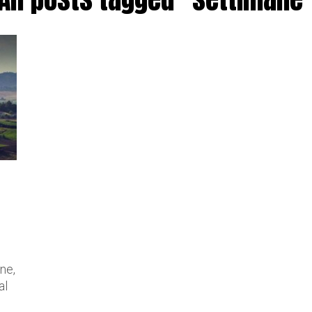
one,
al