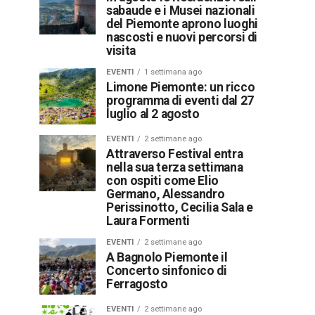
sabaude e i Musei nazionali
del Piemonte aprono luoghi
nascosti e nuovi percorsi di
visita
EVENTI
1 settimana ago
Limone Piemonte: un ricco
programma di eventi dal 27
luglio al 2 agosto
EVENTI
2 settimane ago
Attraverso Festival entra
nella sua terza settimana
con ospiti come Elio
Germano, Alessandro
Perissinotto, Cecilia Sala e
Laura Formenti
EVENTI
2 settimane ago
A Bagnolo Piemonte il
Concerto sinfonico di
Ferragosto
EVENTI
2 settimane ago