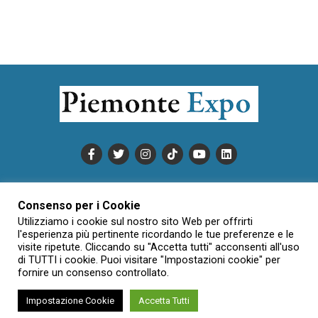
PUBBLICITÀ
INFORMATIVA COOKIE
Consenso per i Cookie
INFORMATIVA SULLA PRIVACY
Utilizziamo i cookie sul nostro sito Web per offrirti
CONDIZIONI DI UTILIZZO
DATI SOCIETARI
NOVAJO
l'esperienza più pertinente ricordando le tue preferenze e le
visite ripetute. Cliccando su "Accetta tutti" acconsenti all'uso
CREDITS
CONTATTTI
di TUTTI i cookie. Puoi visitare "Impostazioni cookie" per
fornire un consenso controllato.
Impostazione Cookie
Accetta Tutti
Creative Commons Attribuzione - Non commerciale - Non opere
derivate 3.0 Italia (CC BY-NC-ND 3.0 IT)