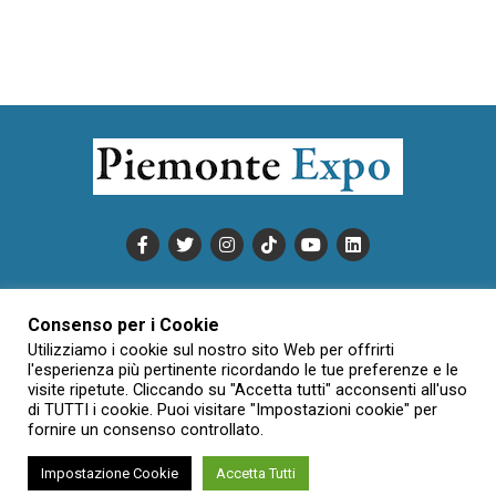
PUBBLICITÀ
INFORMATIVA COOKIE
Consenso per i Cookie
INFORMATIVA SULLA PRIVACY
Utilizziamo i cookie sul nostro sito Web per offrirti
CONDIZIONI DI UTILIZZO
DATI SOCIETARI
NOVAJO
l'esperienza più pertinente ricordando le tue preferenze e le
visite ripetute. Cliccando su "Accetta tutti" acconsenti all'uso
CREDITS
CONTATTTI
di TUTTI i cookie. Puoi visitare "Impostazioni cookie" per
fornire un consenso controllato.
Impostazione Cookie
Accetta Tutti
Creative Commons Attribuzione - Non commerciale - Non opere
derivate 3.0 Italia (CC BY-NC-ND 3.0 IT)