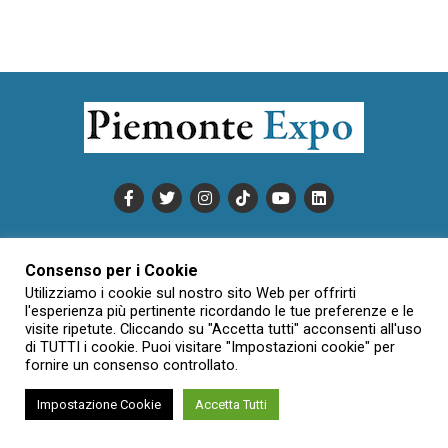
PUBBLICITÀ
INFORMATIVA COOKIE
Consenso per i Cookie
INFORMATIVA SULLA PRIVACY
Utilizziamo i cookie sul nostro sito Web per offrirti
CONDIZIONI DI UTILIZZO
DATI SOCIETARI
NOVAJO
l'esperienza più pertinente ricordando le tue preferenze e le
visite ripetute. Cliccando su "Accetta tutti" acconsenti all'uso
CREDITS
CONTATTTI
di TUTTI i cookie. Puoi visitare "Impostazioni cookie" per
fornire un consenso controllato.
Impostazione Cookie
Accetta Tutti
Creative Commons Attribuzione - Non commerciale - Non opere
derivate 3.0 Italia (CC BY-NC-ND 3.0 IT)