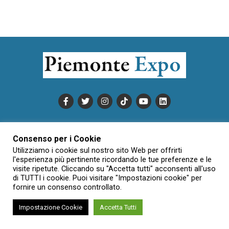
PUBBLICITÀ
INFORMATIVA COOKIE
Consenso per i Cookie
INFORMATIVA SULLA PRIVACY
Utilizziamo i cookie sul nostro sito Web per offrirti
CONDIZIONI DI UTILIZZO
DATI SOCIETARI
NOVAJO
l'esperienza più pertinente ricordando le tue preferenze e le
CREDITS
CONTATTTI
visite ripetute. Cliccando su "Accetta tutti" acconsenti all'uso
di TUTTI i cookie. Puoi visitare "Impostazioni cookie" per
fornire un consenso controllato.
Creative Commons Attribuzione - Non commerciale - Non opere
Impostazione Cookie
Accetta Tutti
derivate 3.0 Italia (CC BY-NC-ND 3.0 IT)