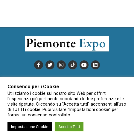
PUBBLICITÀ
INFORMATIVA COOKIE
Consenso per i Cookie
INFORMATIVA SULLA PRIVACY
Utilizziamo i cookie sul nostro sito Web per offrirti
CONDIZIONI DI UTILIZZO
DATI SOCIETARI
NOVAJO
l'esperienza più pertinente ricordando le tue preferenze e le
visite ripetute. Cliccando su "Accetta tutti" acconsenti all'uso
CREDITS
CONTATTTI
di TUTTI i cookie. Puoi visitare "Impostazioni cookie" per
fornire un consenso controllato.
Impostazione Cookie
Accetta Tutti
Creative Commons Attribuzione - Non commerciale - Non opere
derivate 3.0 Italia (CC BY-NC-ND 3.0 IT)