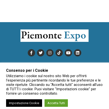
PUBBLICITÀ
INFORMATIVA COOKIE
Consenso per i Cookie
INFORMATIVA SULLA PRIVACY
Utilizziamo i cookie sul nostro sito Web per offrirti
CONDIZIONI DI UTILIZZO
DATI SOCIETARI
NOVAJO
l'esperienza più pertinente ricordando le tue preferenze e le
visite ripetute. Cliccando su "Accetta tutti" acconsenti all'uso
CREDITS
CONTATTTI
di TUTTI i cookie. Puoi visitare "Impostazioni cookie" per
fornire un consenso controllato.
Impostazione Cookie
Accetta Tutti
Creative Commons Attribuzione - Non commerciale - Non opere
derivate 3.0 Italia (CC BY-NC-ND 3.0 IT)