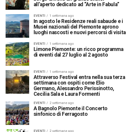
all’aperto dedicato ad “Arte in Fabula”
EVENTI
1 settimana ago
In agosto le Residenze reali sabaude e i
Musei nazionali del Piemonte aprono
luoghi nascosti e nuovi percorsi di visita
EVENTI
1 settimana ago
Limone Piemonte: un ricco programma
di eventi dal 27 luglio al 2 agosto
EVENTI
1 settimana ago
Attraverso Festival entra nella sua terza
settimana con ospiti come Elio
Germano, Alessandro Perissinotto,
Cecilia Sala e Laura Formenti
EVENTI
2 settimane ago
A Bagnolo Piemonte il Concerto
sinfonico di Ferragosto
EVENTI
2 settimane ago