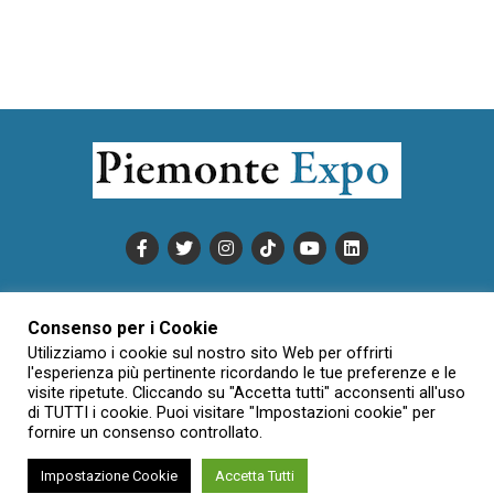
PUBBLICITÀ
INFORMATIVA COOKIE
Consenso per i Cookie
INFORMATIVA SULLA PRIVACY
Utilizziamo i cookie sul nostro sito Web per offrirti
CONDIZIONI DI UTILIZZO
DATI SOCIETARI
NOVAJO
l'esperienza più pertinente ricordando le tue preferenze e le
visite ripetute. Cliccando su "Accetta tutti" acconsenti all'uso
CREDITS
CONTATTTI
di TUTTI i cookie. Puoi visitare "Impostazioni cookie" per
fornire un consenso controllato.
Impostazione Cookie
Accetta Tutti
Creative Commons Attribuzione - Non commerciale - Non opere