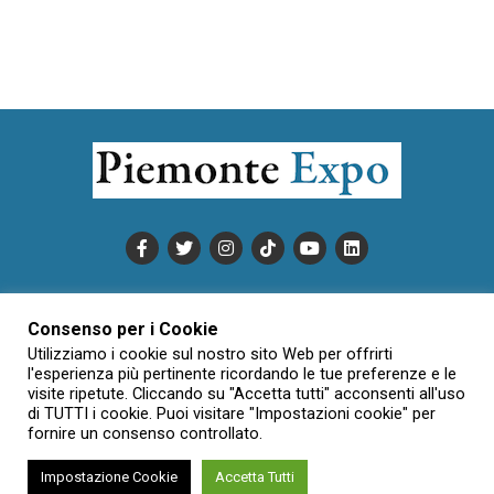
PUBBLICITÀ
INFORMATIVA COOKIE
Consenso per i Cookie
INFORMATIVA SULLA PRIVACY
Utilizziamo i cookie sul nostro sito Web per offrirti
CONDIZIONI DI UTILIZZO
DATI SOCIETARI
NOVAJO
l'esperienza più pertinente ricordando le tue preferenze e le
visite ripetute. Cliccando su "Accetta tutti" acconsenti all'uso
CREDITS
CONTATTTI
di TUTTI i cookie. Puoi visitare "Impostazioni cookie" per
fornire un consenso controllato.
Impostazione Cookie
Accetta Tutti
Creative Commons Attribuzione - Non commerciale - Non opere