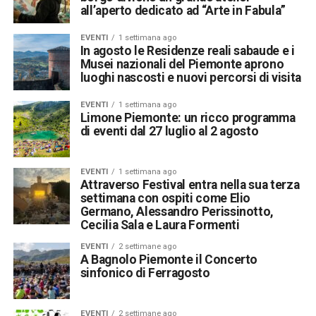
all’aperto dedicato ad “Arte in Fabula”
EVENTI
1 settimana ago
In agosto le Residenze reali sabaude e i
Musei nazionali del Piemonte aprono
luoghi nascosti e nuovi percorsi di visita
EVENTI
1 settimana ago
Limone Piemonte: un ricco programma
di eventi dal 27 luglio al 2 agosto
EVENTI
1 settimana ago
Attraverso Festival entra nella sua terza
settimana con ospiti come Elio
Germano, Alessandro Perissinotto,
Cecilia Sala e Laura Formenti
EVENTI
2 settimane ago
A Bagnolo Piemonte il Concerto
sinfonico di Ferragosto
EVENTI
2 settimane ago