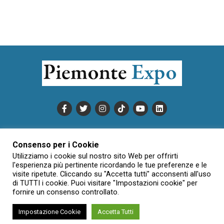
PUBBLICITÀ
INFORMATIVA COOKIE
Consenso per i Cookie
INFORMATIVA SULLA PRIVACY
Utilizziamo i cookie sul nostro sito Web per offrirti
CONDIZIONI DI UTILIZZO
DATI SOCIETARI
NOVAJO
l'esperienza più pertinente ricordando le tue preferenze e le
visite ripetute. Cliccando su "Accetta tutti" acconsenti all'uso
CREDITS
CONTATTTI
di TUTTI i cookie. Puoi visitare "Impostazioni cookie" per
fornire un consenso controllato.
Impostazione Cookie
Accetta Tutti
Creative Commons Attribuzione - Non commerciale - Non opere
derivate 3.0 Italia (CC BY-NC-ND 3.0 IT)