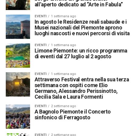
all’aperto dedicato ad “Arte in Fabula”
EVENTI
1 settimana ago
In agosto le Residenze reali sabaude e i
Musei nazionali del Piemonte aprono
luoghi nascosti e nuovi percorsi di visita
EVENTI
1 settimana ago
Limone Piemonte: un ricco programma
di eventi dal 27 luglio al 2 agosto
EVENTI
1 settimana ago
Attraverso Festival entra nella sua terza
settimana con ospiti come Elio
Germano, Alessandro Perissinotto,
Cecilia Sala e Laura Formenti
EVENTI
2 settimane ago
A Bagnolo Piemonte il Concerto
sinfonico di Ferragosto
EVENTI
2 settimane ago