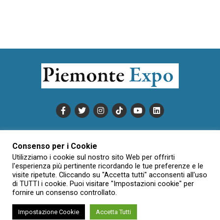
PUBBLICITÀ
INFORMATIVA COOKIE
Consenso per i Cookie
INFORMATIVA SULLA PRIVACY
Utilizziamo i cookie sul nostro sito Web per offrirti
CONDIZIONI DI UTILIZZO
DATI SOCIETARI
NOVAJO
l'esperienza più pertinente ricordando le tue preferenze e le
visite ripetute. Cliccando su "Accetta tutti" acconsenti all'uso
CREDITS
CONTATTTI
di TUTTI i cookie. Puoi visitare "Impostazioni cookie" per
fornire un consenso controllato.
Impostazione Cookie
Accetta Tutti
Creative Commons Attribuzione - Non commerciale - Non opere