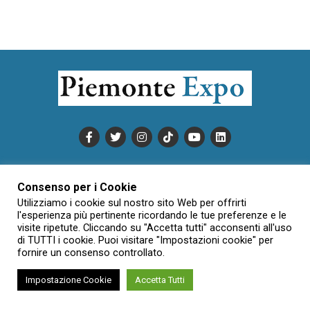
PUBBLICITÀ
INFORMATIVA COOKIE
Consenso per i Cookie
INFORMATIVA SULLA PRIVACY
Utilizziamo i cookie sul nostro sito Web per offrirti
CONDIZIONI DI UTILIZZO
DATI SOCIETARI
NOVAJO
l'esperienza più pertinente ricordando le tue preferenze e le
visite ripetute. Cliccando su "Accetta tutti" acconsenti all'uso
CREDITS
CONTATTTI
di TUTTI i cookie. Puoi visitare "Impostazioni cookie" per
fornire un consenso controllato.
Impostazione Cookie
Accetta Tutti
Creative Commons Attribuzione - Non commerciale - Non opere
derivate 3.0 Italia (CC BY-NC-ND 3.0 IT)