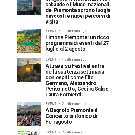
sabaude e i Musei nazionali
del Piemonte aprono luoghi
nascosti e nuovi percorsi di
visita
EVENTI
1 settimana ago
Limone Piemonte: un ricco
programma di eventi dal 27
luglio al 2 agosto
EVENTI
1 settimana ago
Attraverso Festival entra
nella sua terza settimana
con ospiti come Elio
Germano, Alessandro
Perissinotto, Cecilia Sala e
Laura Formenti
EVENTI
2 settimane ago
A Bagnolo Piemonte il
Concerto sinfonico di
Ferragosto
EVENTI
2 settimane ago