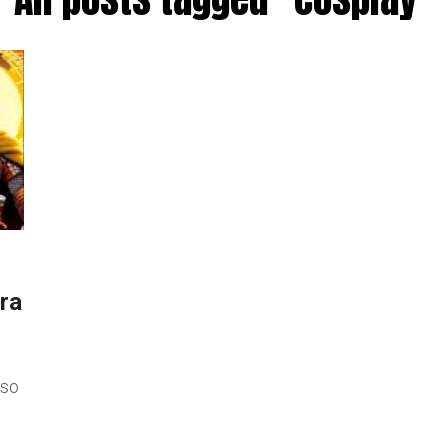
ura
sso