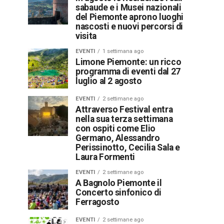
sabaude e i Musei nazionali
del Piemonte aprono luoghi
nascosti e nuovi percorsi di
visita
EVENTI
1 settimana ago
Limone Piemonte: un ricco
programma di eventi dal 27
luglio al 2 agosto
EVENTI
2 settimane ago
Attraverso Festival entra
nella sua terza settimana
con ospiti come Elio
Germano, Alessandro
Perissinotto, Cecilia Sala e
Laura Formenti
EVENTI
2 settimane ago
A Bagnolo Piemonte il
Concerto sinfonico di
Ferragosto
EVENTI
2 settimane ago