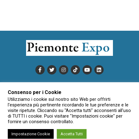
PUBBLICITÀ
INFORMATIVA COOKIE
Consenso per i Cookie
INFORMATIVA SULLA PRIVACY
Utilizziamo i cookie sul nostro sito Web per offrirti
CONDIZIONI DI UTILIZZO
DATI SOCIETARI
NOVAJO
l'esperienza più pertinente ricordando le tue preferenze e le
visite ripetute. Cliccando su "Accetta tutti" acconsenti all'uso
CREDITS
CONTATTTI
di TUTTI i cookie. Puoi visitare "Impostazioni cookie" per
fornire un consenso controllato.
Impostazione Cookie
Accetta Tutti
Creative Commons Attribuzione - Non commerciale - Non opere