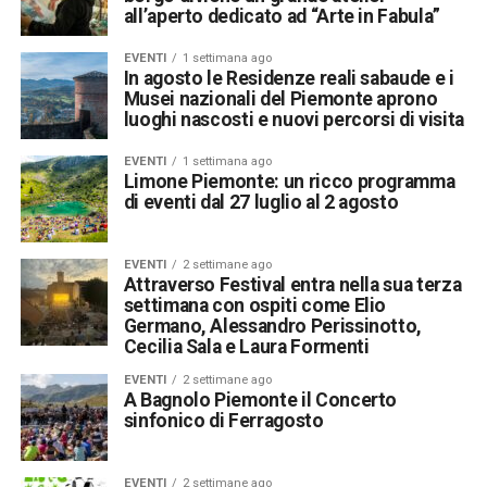
all’aperto dedicato ad “Arte in Fabula”
EVENTI
1 settimana ago
In agosto le Residenze reali sabaude e i
Musei nazionali del Piemonte aprono
luoghi nascosti e nuovi percorsi di visita
EVENTI
1 settimana ago
Limone Piemonte: un ricco programma
di eventi dal 27 luglio al 2 agosto
EVENTI
2 settimane ago
Attraverso Festival entra nella sua terza
settimana con ospiti come Elio
Germano, Alessandro Perissinotto,
Cecilia Sala e Laura Formenti
EVENTI
2 settimane ago
A Bagnolo Piemonte il Concerto
sinfonico di Ferragosto
EVENTI
2 settimane ago