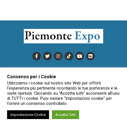
PUBBLICITÀ
INFORMATIVA COOKIE
Consenso per i Cookie
INFORMATIVA SULLA PRIVACY
Utilizziamo i cookie sul nostro sito Web per offrirti
CONDIZIONI DI UTILIZZO
DATI SOCIETARI
NOVAJO
l'esperienza più pertinente ricordando le tue preferenze e le
visite ripetute. Cliccando su "Accetta tutti" acconsenti all'uso
CREDITS
CONTATTTI
di TUTTI i cookie. Puoi visitare "Impostazioni cookie" per
fornire un consenso controllato.
Impostazione Cookie
Accetta Tutti
Creative Commons Attribuzione - Non commerciale - Non opere
derivate 3.0 Italia (CC BY-NC-ND 3.0 IT)