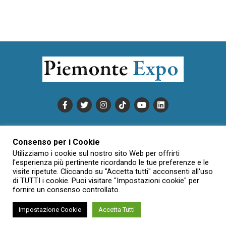
PUBBLICITÀ
INFORMATIVA COOKIE
Consenso per i Cookie
INFORMATIVA SULLA PRIVACY
Utilizziamo i cookie sul nostro sito Web per offrirti
CONDIZIONI DI UTILIZZO
DATI SOCIETARI
NOVAJO
l'esperienza più pertinente ricordando le tue preferenze e le
CREDITS
CONTATTTI
visite ripetute. Cliccando su "Accetta tutti" acconsenti all'uso
di TUTTI i cookie. Puoi visitare "Impostazioni cookie" per
fornire un consenso controllato.
Creative Commons Attribuzione - Non commerciale - Non opere
Impostazione Cookie
Accetta Tutti
derivate 3.0 Italia (CC BY-NC-ND 3.0 IT)