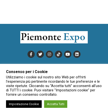
PUBBLICITÀ
INFORMATIVA COOKIE
Consenso per i Cookie
INFORMATIVA SULLA PRIVACY
Utilizziamo i cookie sul nostro sito Web per offrirti
CONDIZIONI DI UTILIZZO
DATI SOCIETARI
NOVAJO
l'esperienza più pertinente ricordando le tue preferenze e le
visite ripetute. Cliccando su "Accetta tutti" acconsenti all'uso
CREDITS
CONTATTTI
di TUTTI i cookie. Puoi visitare "Impostazioni cookie" per
fornire un consenso controllato.
Impostazione Cookie
Accetta Tutti
Creative Commons Attribuzione - Non commerciale - Non opere