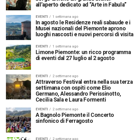
all’aperto dedicato ad “Arte in Fabula”
EVENTI
1 settimana ago
In agosto le Residenze reali sabaude e i
Musei nazionali del Piemonte aprono
luoghi nascosti e nuovi percorsi di visita
EVENTI
1 settimana ago
Limone Piemonte: un ricco programma
di eventi dal 27 luglio al 2 agosto
EVENTI
2 settimane ago
Attraverso Festival entra nella sua terza
settimana con ospiti come Elio
Germano, Alessandro Perissinotto,
Cecilia Sala e Laura Formenti
EVENTI
2 settimane ago
A Bagnolo Piemonte il Concerto
sinfonico di Ferragosto
EVENTI
2 settimane ago