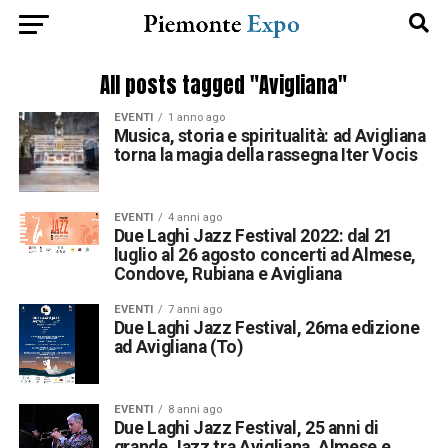
All posts tagged "Avigliana"
EVENTI
1 anno ago
Musica, storia e spiritualità: ad Avigliana
torna la magia della rassegna Iter Vocis
EVENTI
4 anni ago
Due Laghi Jazz Festival 2022: dal 21
luglio al 26 agosto concerti ad Almese,
Condove, Rubiana e Avigliana
EVENTI
7 anni ago
Due Laghi Jazz Festival, 26ma edizione
ad Avigliana (To)
EVENTI
8 anni ago
Due Laghi Jazz Festival, 25 anni di
grande Jazz tra Avigliana, Almese e