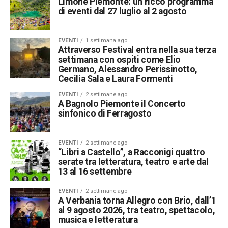
Limone Piemonte: un ricco programma
di eventi dal 27 luglio al 2 agosto
EVENTI
1 settimana ago
Attraverso Festival entra nella sua terza
settimana con ospiti come Elio
Germano, Alessandro Perissinotto,
Cecilia Sala e Laura Formenti
EVENTI
2 settimane ago
A Bagnolo Piemonte il Concerto
sinfonico di Ferragosto
EVENTI
2 settimane ago
“Libri a Castello”, a Racconigi quattro
serate tra letteratura, teatro e arte dal
13 al 16 settembre
EVENTI
2 settimane ago
A Verbania torna Allegro con Brio, dall’1
al 9 agosto 2026, tra teatro, spettacolo,
musica e letteratura