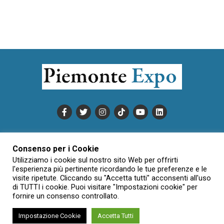
PUBBLICITÀ
INFORMATIVA COOKIE
Consenso per i Cookie
INFORMATIVA SULLA PRIVACY
Utilizziamo i cookie sul nostro sito Web per offrirti
CONDIZIONI DI UTILIZZO
DATI SOCIETARI
NOVAJO
l'esperienza più pertinente ricordando le tue preferenze e le
CREDITS
CONTATTTI
visite ripetute. Cliccando su "Accetta tutti" acconsenti all'uso
di TUTTI i cookie. Puoi visitare "Impostazioni cookie" per
fornire un consenso controllato.
Creative Commons Attribuzione - Non commerciale - Non opere
Impostazione Cookie
Accetta Tutti