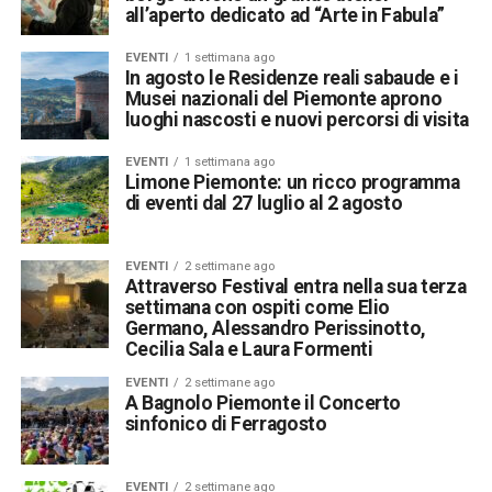
all’aperto dedicato ad “Arte in Fabula”
EVENTI
1 settimana ago
In agosto le Residenze reali sabaude e i
Musei nazionali del Piemonte aprono
luoghi nascosti e nuovi percorsi di visita
EVENTI
1 settimana ago
Limone Piemonte: un ricco programma
di eventi dal 27 luglio al 2 agosto
EVENTI
2 settimane ago
Attraverso Festival entra nella sua terza
settimana con ospiti come Elio
Germano, Alessandro Perissinotto,
Cecilia Sala e Laura Formenti
EVENTI
2 settimane ago
A Bagnolo Piemonte il Concerto
sinfonico di Ferragosto
EVENTI
2 settimane ago