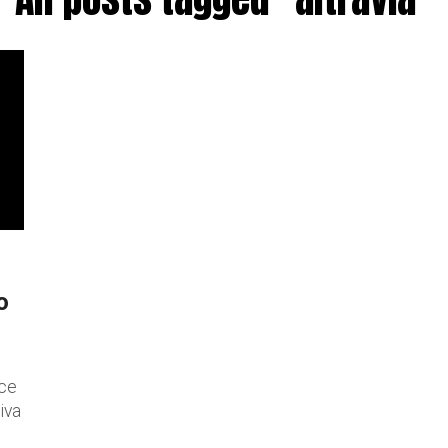
o
sce
iva