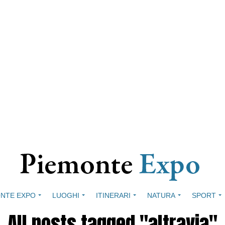
NTE EXPO
LUOGHI
ITINERARI
NATURA
SPORT
All posts tagged "altravia"