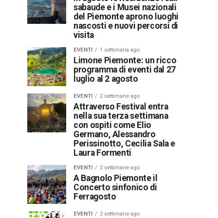
sabaude e i Musei nazionali
del Piemonte aprono luoghi
nascosti e nuovi percorsi di
visita
EVENTI
1 settimana ago
Limone Piemonte: un ricco
programma di eventi dal 27
luglio al 2 agosto
EVENTI
2 settimane ago
Attraverso Festival entra
nella sua terza settimana
con ospiti come Elio
Germano, Alessandro
Perissinotto, Cecilia Sala e
Laura Formenti
EVENTI
2 settimane ago
A Bagnolo Piemonte il
Concerto sinfonico di
Ferragosto
EVENTI
2 settimane ago