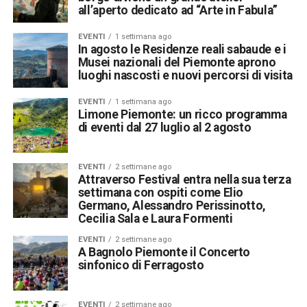
all’aperto dedicato ad “Arte in Fabula”
EVENTI
1 settimana ago
In agosto le Residenze reali sabaude e i
Musei nazionali del Piemonte aprono
luoghi nascosti e nuovi percorsi di visita
EVENTI
1 settimana ago
Limone Piemonte: un ricco programma
di eventi dal 27 luglio al 2 agosto
EVENTI
2 settimane ago
Attraverso Festival entra nella sua terza
settimana con ospiti come Elio
Germano, Alessandro Perissinotto,
Cecilia Sala e Laura Formenti
EVENTI
2 settimane ago
A Bagnolo Piemonte il Concerto
sinfonico di Ferragosto
EVENTI
2 settimane ago