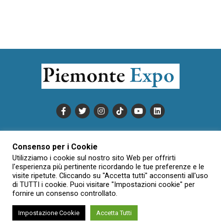
PUBBLICITÀ
INFORMATIVA COOKIE
Consenso per i Cookie
INFORMATIVA SULLA PRIVACY
Utilizziamo i cookie sul nostro sito Web per offrirti
CONDIZIONI DI UTILIZZO
DATI SOCIETARI
NOVAJO
l'esperienza più pertinente ricordando le tue preferenze e le
visite ripetute. Cliccando su "Accetta tutti" acconsenti all'uso
CREDITS
CONTATTTI
di TUTTI i cookie. Puoi visitare "Impostazioni cookie" per
fornire un consenso controllato.
Impostazione Cookie
Accetta Tutti
Creative Commons Attribuzione - Non commerciale - Non opere