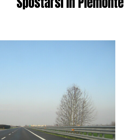
Spostarsi in Piemonte
App
egram
ondividi