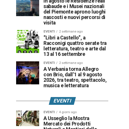
In agosto le Residenze reali
sabaude e i Musei nazionali
del Piemonte aprono luoghi
nascosti e nuovi percorsi di
visita
EVENTI
2 settimane ago
“Libri a Castello”, a
Racconigi quattro serate tra
letteratura, teatro e arte dal
13 al 16 settembre
EVENTI
2 settimane ago
A Verbania torna Allegro
con Brio, dall’1 al 9 agosto
2026, tra teatro, spettacolo,
musica e letteratura
EVENTI
EVENTI
4 giorni ago
A Usseglio la Mostra
Mercato dei Prodotti