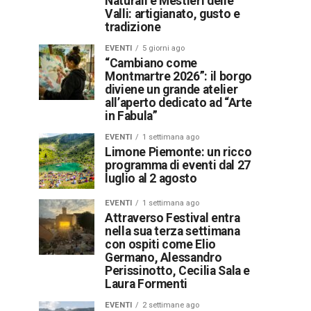
Naturali e Mestieri delle
Valli: artigianato, gusto e
tradizione
EVENTI
5 giorni ago
“Cambiano come
Montmartre 2026”: il borgo
diviene un grande atelier
all’aperto dedicato ad “Arte
in Fabula”
EVENTI
1 settimana ago
Limone Piemonte: un ricco
programma di eventi dal 27
luglio al 2 agosto
EVENTI
1 settimana ago
Attraverso Festival entra
nella sua terza settimana
con ospiti come Elio
Germano, Alessandro
Perissinotto, Cecilia Sala e
Laura Formenti
EVENTI
2 settimane ago