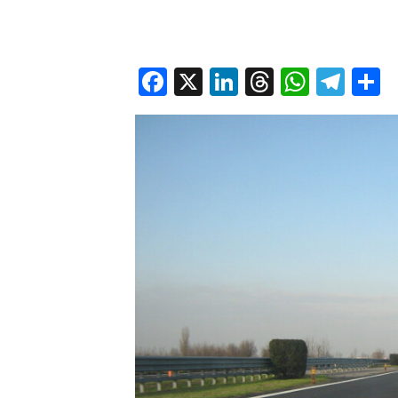
Facebook
X
LinkedIn
Threads
Whats
Tel
C