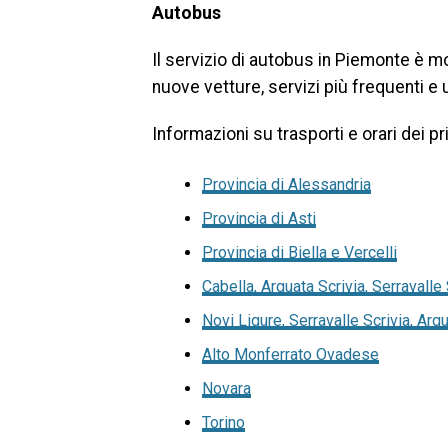
Autobus
Il servizio di autobus in Piemonte è mol
nuove vetture, servizi più frequenti e 
Informazioni su trasporti e orari dei pri
Provincia di Alessandria
Provincia di Asti
Provincia di Biella e Vercelli
Cabella, Arquata Scrivia, Serravalle
Novi Ligure, Serravalle Scrivia, Arqu
Alto Monferrato Ovadese
Novara
Torino