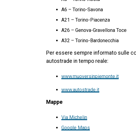
A6 – Torino-Savona
A21 – Torino-Piacenza
A26 – Genova-Gravellona Toce
A32 – Torino-Bardonecchia
Per essere sempre informato sulle cond
autostrade in tempo reale:
www.muoversinpiemonte.it
www.autostrade.it
Mappe
Via Michelin
Google Maps