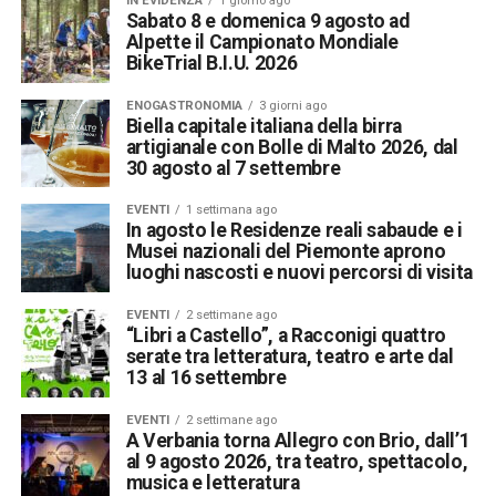
IN EVIDENZA
1 giorno ago
Sabato 8 e domenica 9 agosto ad
Alpette il Campionato Mondiale
BikeTrial B.I.U. 2026
ENOGASTRONOMIA
3 giorni ago
Biella capitale italiana della birra
artigianale con Bolle di Malto 2026, dal
30 agosto al 7 settembre
EVENTI
1 settimana ago
In agosto le Residenze reali sabaude e i
Musei nazionali del Piemonte aprono
luoghi nascosti e nuovi percorsi di visita
EVENTI
2 settimane ago
“Libri a Castello”, a Racconigi quattro
serate tra letteratura, teatro e arte dal
13 al 16 settembre
EVENTI
2 settimane ago
A Verbania torna Allegro con Brio, dall’1
al 9 agosto 2026, tra teatro, spettacolo,
musica e letteratura