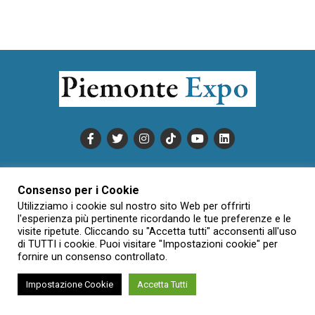
PUBBLICITÀ
INFORMATIVA COOKIE
Consenso per i Cookie
INFORMATIVA SULLA PRIVACY
Utilizziamo i cookie sul nostro sito Web per offrirti
CONDIZIONI DI UTILIZZO
DATI SOCIETARI
NOVAJO
l'esperienza più pertinente ricordando le tue preferenze e le
CREDITS
CONTATTTI
visite ripetute. Cliccando su "Accetta tutti" acconsenti all'uso
di TUTTI i cookie. Puoi visitare "Impostazioni cookie" per
fornire un consenso controllato.
Creative Commons Attribuzione - Non commerciale - Non opere
Impostazione Cookie
Accetta Tutti
derivate 3.0 Italia (CC BY-NC-ND 3.0 IT)