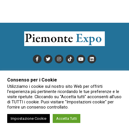
PUBBLICITÀ
INFORMATIVA COOKIE
Consenso per i Cookie
INFORMATIVA SULLA PRIVACY
Utilizziamo i cookie sul nostro sito Web per offrirti
CONDIZIONI DI UTILIZZO
DATI SOCIETARI
NOVAJO
l'esperienza più pertinente ricordando le tue preferenze e le
visite ripetute. Cliccando su "Accetta tutti" acconsenti all'uso
CREDITS
CONTATTTI
di TUTTI i cookie. Puoi visitare "Impostazioni cookie" per
fornire un consenso controllato.
Impostazione Cookie
Accetta Tutti
Creative Commons Attribuzione - Non commerciale - Non opere
derivate 3.0 Italia (CC BY-NC-ND 3.0 IT)