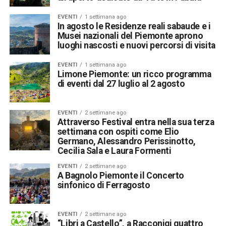
EVENTI
1 settimana ago
In agosto le Residenze reali sabaude e i
Musei nazionali del Piemonte aprono
luoghi nascosti e nuovi percorsi di visita
EVENTI
1 settimana ago
Limone Piemonte: un ricco programma
di eventi dal 27 luglio al 2 agosto
EVENTI
2 settimane ago
Attraverso Festival entra nella sua terza
settimana con ospiti come Elio
Germano, Alessandro Perissinotto,
Cecilia Sala e Laura Formenti
EVENTI
2 settimane ago
A Bagnolo Piemonte il Concerto
sinfonico di Ferragosto
EVENTI
2 settimane ago
“Libri a Castello”, a Racconigi quattro