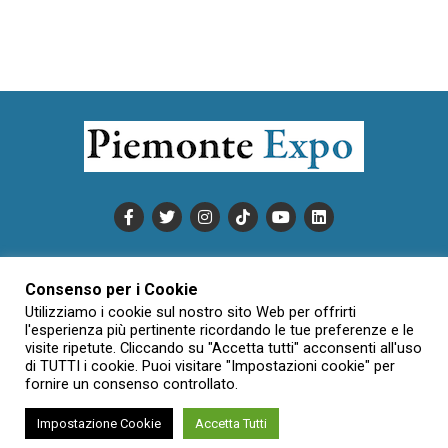
PUBBLICITÀ
INFORMATIVA COOKIE
Consenso per i Cookie
INFORMATIVA SULLA PRIVACY
Utilizziamo i cookie sul nostro sito Web per offrirti
CONDIZIONI DI UTILIZZO
DATI SOCIETARI
NOVAJO
l'esperienza più pertinente ricordando le tue preferenze e le
visite ripetute. Cliccando su "Accetta tutti" acconsenti all'uso
CREDITS
CONTATTTI
di TUTTI i cookie. Puoi visitare "Impostazioni cookie" per
fornire un consenso controllato.
Impostazione Cookie
Accetta Tutti
Creative Commons Attribuzione - Non commerciale - Non opere
derivate 3.0 Italia (CC BY-NC-ND 3.0 IT)