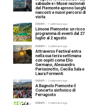
sabaude e i Musei nazionali
del Piemonte aprono luoghi
nascosti e nuovi percorsi di
visita
EVENTI
1 settimana ago
Limone Piemonte: un ricco
programma di eventi dal 27
luglio al 2 agosto
EVENTI
2 settimane ago
Attraverso Festival entra
nella sua terza settimana
con ospiti come Elio
Germano, Alessandro
Perissinotto, Cecilia Sala e
Laura Formenti
EVENTI
2 settimane ago
A Bagnolo Piemonte il
Concerto sinfonico di
Ferragosto
EVENTI
2 settimane ago