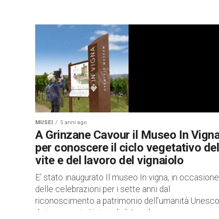
MUSEI
5 anni ago
A Grinzane Cavour il Museo In Vign
per conoscere il ciclo vegetativo del
vite e del lavoro del vignaiolo
E’ stato inaugurato Il museo In vigna, in occasione
delle celebrazioni per i sette anni dal
riconoscimento a patrimonio dell’umanità Unesc
dei paesaggi vitivinicoli di Langhe,...