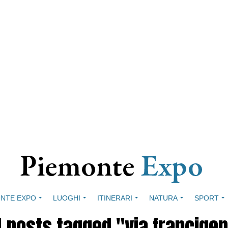
NTE EXPO
LUOGHI
ITINERARI
NATURA
SPORT
l posts tagged "via francige