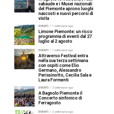
sabaude e i Musei nazionali
del Piemonte aprono luoghi
nascosti e nuovi percorsi di
visita
EVENTI
1 settimana ago
Limone Piemonte: un ricco
programma di eventi dal 27
luglio al 2 agosto
EVENTI
1 settimana ago
Attraverso Festival entra
nella sua terza settimana
con ospiti come Elio
Germano, Alessandro
Perissinotto, Cecilia Sala e
Laura Formenti
EVENTI
2 settimane ago
A Bagnolo Piemonte il
Concerto sinfonico di
Ferragosto
EVENTI
2 settimane ago