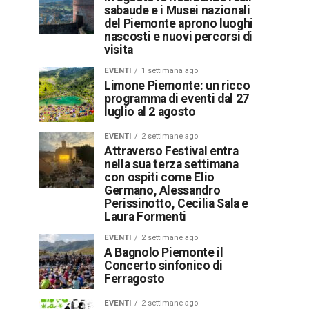
sabaude e i Musei nazionali
del Piemonte aprono luoghi
nascosti e nuovi percorsi di
visita
EVENTI
1 settimana ago
Limone Piemonte: un ricco
programma di eventi dal 27
luglio al 2 agosto
EVENTI
2 settimane ago
Attraverso Festival entra
nella sua terza settimana
con ospiti come Elio
Germano, Alessandro
Perissinotto, Cecilia Sala e
Laura Formenti
EVENTI
2 settimane ago
A Bagnolo Piemonte il
Concerto sinfonico di
Ferragosto
EVENTI
2 settimane ago