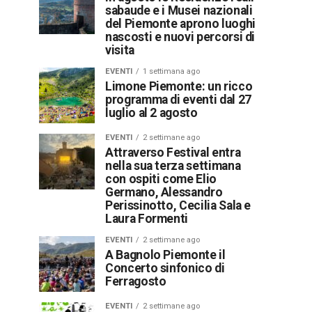
sabaude e i Musei nazionali
del Piemonte aprono luoghi
nascosti e nuovi percorsi di
visita
EVENTI
1 settimana ago
Limone Piemonte: un ricco
programma di eventi dal 27
luglio al 2 agosto
EVENTI
2 settimane ago
Attraverso Festival entra
nella sua terza settimana
con ospiti come Elio
Germano, Alessandro
Perissinotto, Cecilia Sala e
Laura Formenti
EVENTI
2 settimane ago
A Bagnolo Piemonte il
Concerto sinfonico di
Ferragosto
EVENTI
2 settimane ago