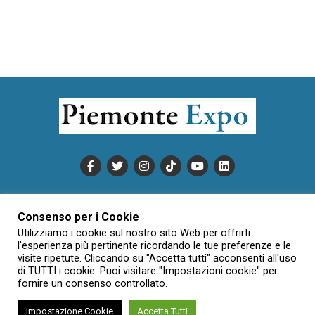
PUBBLICITÀ
INFORMATIVA COOKIE
Consenso per i Cookie
INFORMATIVA SULLA PRIVACY
Utilizziamo i cookie sul nostro sito Web per offrirti
CONDIZIONI DI UTILIZZO
DATI SOCIETARI
NOVAJO
l'esperienza più pertinente ricordando le tue preferenze e le
visite ripetute. Cliccando su "Accetta tutti" acconsenti all'uso
CREDITS
CONTATTTI
di TUTTI i cookie. Puoi visitare "Impostazioni cookie" per
fornire un consenso controllato.
Impostazione Cookie
Accetta Tutti
Creative Commons Attribuzione - Non commerciale - Non opere