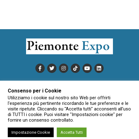
PUBBLICITÀ
INFORMATIVA COOKIE
Consenso per i Cookie
INFORMATIVA SULLA PRIVACY
Utilizziamo i cookie sul nostro sito Web per offrirti
CONDIZIONI DI UTILIZZO
DATI SOCIETARI
NOVAJO
l'esperienza più pertinente ricordando le tue preferenze e le
visite ripetute. Cliccando su "Accetta tutti" acconsenti all'uso
CREDITS
CONTATTTI
di TUTTI i cookie. Puoi visitare "Impostazioni cookie" per
fornire un consenso controllato.
Impostazione Cookie
Accetta Tutti
Creative Commons Attribuzione - Non commerciale - Non opere
derivate 3.0 Italia (CC BY-NC-ND 3.0 IT)